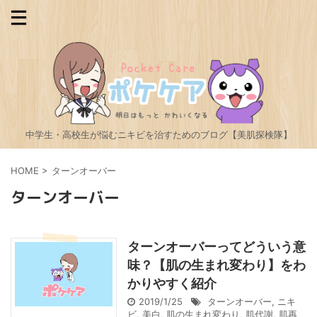
中学生・高校生が悩むニキビを治すためのブログ【美肌探検隊】
HOME
>
ターンオーバー
ターンオーバー
ターンオーバーってどういう意
味？【肌の生まれ変わり】をわ
かりやすく紹介
2019/1/25
ターンオーバー
,
ニキ
ビ
,
美白
,
肌の生まれ変わり
,
肌代謝
,
肌再