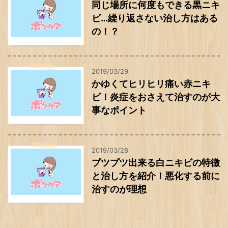
同じ場所に何度もできる黒ニキ
ビ…繰り返さない治し方はある
の！？
2019/03/29
かゆくてヒリヒリ痛い赤ニキ
ビ！炎症をおさえて治すのが大
事なポイント
2019/03/28
プツプツ出来る白ニキビの特徴
と治し方を紹介！悪化する前に
治すのが理想