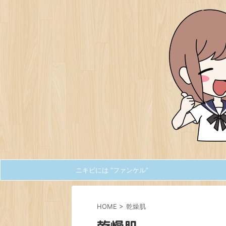
ニキビには ”ファンケル”
HOME
>
乾燥肌