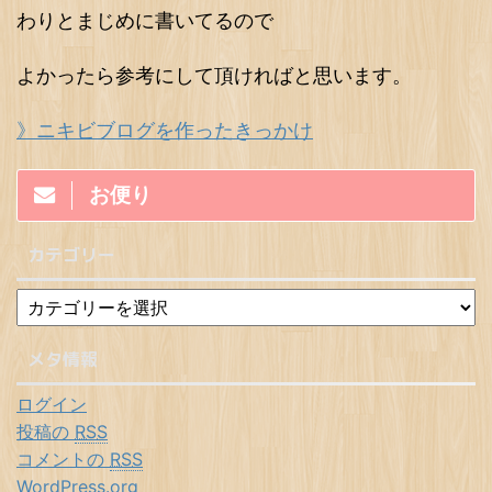
わりとまじめに書いてるので
よかったら参考にして頂ければと思います。
》ニキビブログを作ったきっかけ
お便り
カテゴリー
メタ情報
ログイン
投稿の
RSS
コメントの
RSS
WordPress.org