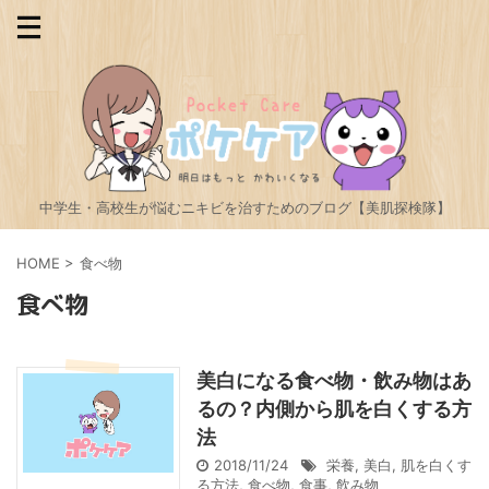
中学生・高校生が悩むニキビを治すためのブログ【美肌探検隊】
HOME
>
食べ物
食べ物
美白になる食べ物・飲み物はあ
るの？内側から肌を白くする方
法
2018/11/24
栄養
,
美白
,
肌を白くす
る方法
,
食べ物
,
食事
,
飲み物