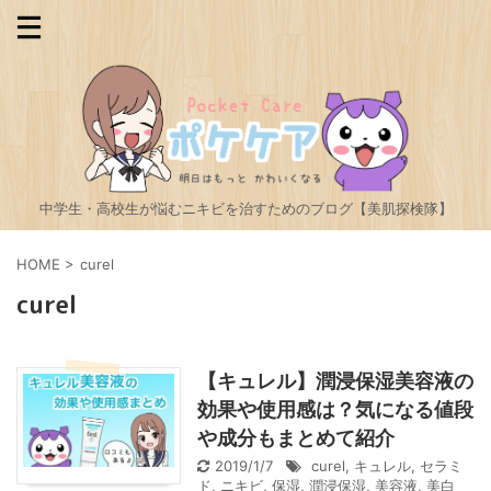
中学生・高校生が悩むニキビを治すためのブログ【美肌探検隊】
HOME
>
curel
curel
【キュレル】潤浸保湿美容液の
効果や使用感は？気になる値段
や成分もまとめて紹介
2019/1/7
curel
,
キュレル
,
セラミ
ド
,
ニキビ
,
保湿
,
潤浸保湿
,
美容液
,
美白