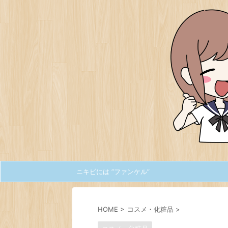
ニキビには ”ファンケル”
HOME
>
コスメ・化粧品
>